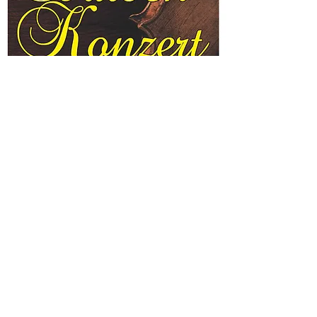
Barockkonzert
Sa., 09. Apr.
  |  
Freising
Kantaten und Instrumentalmusik aus der
Barockzeit mit dem 3klang
Kantatenensemble.
Gesang: Anna Gottmann
Violine: Johanna Bollinger
Viola: Gottfried Herrmann