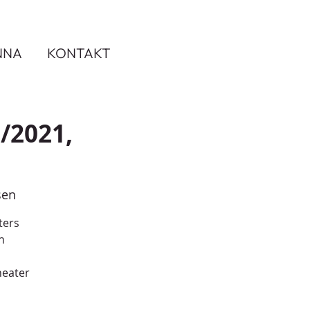
NNA
KONTAKT
/2021,
sen
ters
n
heater