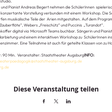
studio.
und Pianist Andreas Begert nehmen die SchülerInnen  spielerisch
 konzertante Vorstellung verbunden mit einem Workshop. Die Sc
ürfen musikalische Teile der  Arien mitgestalten. Auf dem Progr
„Zauberflöte”, Webers „Freischütz” und Puccinis  „Turandot”.
koffer digital via  Microsoft Teams buchbar. Sängerin und Piani
arbietung und einem interaktiven Workshop zu  SchülerInnen in
enzimmer. Eine Teilnahme ist auch für geteilte Klassen von zu Ha
r: 90 Min.  Veranstalter: Staatstheater Augsburg
INFO: 
heaterpaedagogik@staatstheater-augsburg.de
rg.de
Diese Veranstaltung teilen