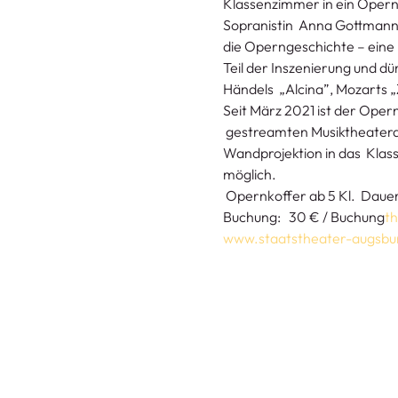
Klassenzimmer in ein Opern
Sopranistin  Anna Gottmann 
die Operngeschichte – eine 
Teil der Inszenierung und d
Händels  „Alcina”, Mozarts 
Seit März 2021 ist der Opern
 gestreamten Musiktheaterd
Wandprojektion in das  Klass
möglich.
 Opernkoffer ab 5 Kl.  Daue
Buchung: 
  30 € / Buchung
t
www.staatstheater-augsbu